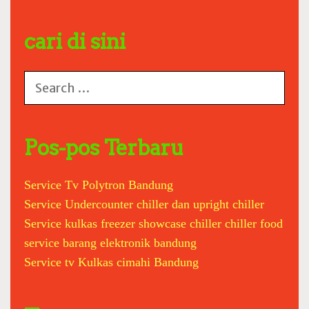
cari di sini
S
e
a
r
c
Pos-pos Terbaru
h
f
Service Tv Polytron Bandung
o
Service Undercounter chiller dan upright chiller
r
:
Service kulkas freezer showcase chiller chiller food
service barang elektronik bandung
Service tv Kulkas cimahi Bandung