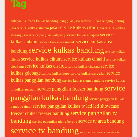
Tag
antapani
isi freon kulkas bandung panggilan
jasa seevice kulkas tv ujung berung
jasa service kulkas cibiru
jasa service kulkas ciberem
jasa service kulkas
service
soreang
jasa service pangilan katapang
service kulkas antapani
kulkas antapni
service kulkas area
service kulkas arcamanik
service kulkas bandung
bandung
service kulkas
service kulkas cikutra
service kulkas cimahi
cijerah
service kulkas
service kulkas cisarua
service
cipadung
service kulkas ciwastra
kulkas gdebage
service
service kulkas kopo
service kulkas panggilan
kulkas panggilan bandung
service kulkas riung bandung
service kulkas
service
service panggilan freezer bandung
tv kulkas antapani
panggilan kulkas bandung
service panggilan kulkas
service panggilan kulkas tv lcd led showcase
bandung timur
service panggilan tv
freezer chiller freezer bandung
bandung
service tv area bandung
service panggilan ujung berung
service tv bandung
service tv ciwastra
service tv