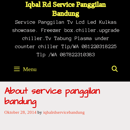
Skip
Iqbal Rd Service Panggilan
to
Bandung
content
Service Panggilan Tv Lcd Led Kulkas
showcase. Freezer box.chiller.upgrade
chiller.Tv Tabung Plasma under
counter chiller Tlp/WA 081220318225
Tlp /WA 087822310383
Menu
SE
About service panggilan
bandung
Oktober 28, 2014
by
iqbalrdservicebandung