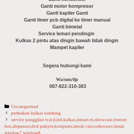
Ganti motor kompresor
Ganti kapiler Ganti
Ganti timer pcb digital ke timer manual
Ganti bimetal
Service lemari pendingin
Kulkas 2 pintu atas dingin bawah tidak dingin
Mampet kapiler
Segera hubungi kami
Wa/sms/tlp
087-822-310-383
C
Uncategorized
P
a
perbaikan kulkas bandung
o
t
service panggilan tv,lcd,led,kulkas,lemari es,showcase,freezer
s
box,dispenser,dvd palayer,komputer,mesin cuci,wikrowav,instal
e
t
window7 window8
g