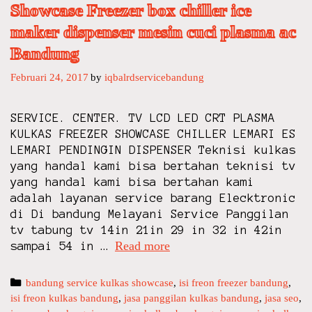
Showcase Freezer box chiller ice
maker dispenser mesin cuci plasma ac
Bandung
Februari 24, 2017
by
iqbalrdservicebandung
SERVICE. CENTER. TV LCD LED CRT PLASMA
KULKAS FREEZER SHOWCASE CHILLER LEMARI ES
LEMARI PENDINGIN DISPENSER Teknisi kulkas
yang handal kami bisa bertahan teknisi tv
yang handal kami bisa bertahan kami
adalah layanan service barang Elecktronic
di Di bandung Melayani Service Panggilan
tv tabung tv 14in 21in 29 in 32 in 42in
Read more
i
sampai 54 in …
q
b
C
bandung service kulkas showcase
,
isi freon freezer bandung
,
a
isi freon kulkas bandung
a
,
jasa panggilan kulkas bandung
,
jasa seo
,
l