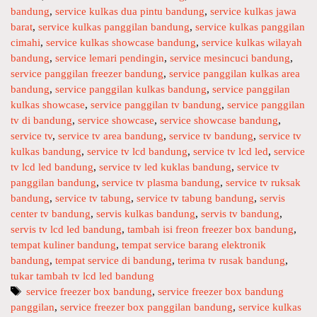
v
bandung
,
service kulkas dua pintu bandung
,
service kulkas jawa
i
barat
,
service kulkas panggilan bandung
,
service kulkas panggilan
c
cimahi
,
service kulkas showcase bandung
,
service kulkas wilayah
e
bandung
,
service lemari pendingin
,
service mesincuci bandung
,
P
service panggilan freezer bandung
,
service panggilan kulkas area
a
bandung
,
service panggilan kulkas bandung
,
service panggilan
n
kulkas showcase
,
service panggilan tv bandung
,
service panggilan
g
tv di bandung
,
service showcase
,
service showcase bandung
,
g
service tv
,
service tv area bandung
,
service tv bandung
,
service tv
kulkas bandung
,
service tv lcd bandung
,
service tv lcd led
,
service
i
tv lcd led bandung
,
service tv led kuklas bandung
,
service tv
l
panggilan bandung
,
service tv plasma bandung
,
service tv ruksak
a
bandung
,
service tv tabung
,
service tv tabung bandung
,
servis
n
center tv bandung
,
servis kulkas bandung
,
servis tv bandung
,
T
servis tv lcd led bandung
,
tambah isi freon freezer box bandung
,
v
tempat kuliner bandung
,
tempat service barang elektronik
L
bandung
,
tempat service di bandung
,
terima tv rusak bandung
,
c
tukar tambah tv lcd led bandung
d
T
service freezer box bandung
,
service freezer box bandung
L
panggilan
a
,
service freezer box panggilan bandung
,
service kulkas
e