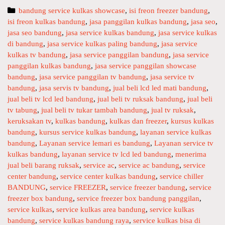
r
a
C
bandung service kulkas showcase
,
isi freon freezer bandung
,
v
d
isi freon kulkas bandung
a
,
jasa panggilan kulkas bandung
,
jasa seo
,
i
a
jasa seo bandung
t
,
jasa service kulkas bandung
,
jasa service kulkas
c
i
di bandung
e
,
jasa service kulkas paling bandung
,
jasa service
e
w
kulkas tv bandung
g
,
jasa service panggilan bandung
,
jasa service
p
panggilan kulkas bandung
o
,
jasa service panggilan showcase
o
a
bandung
r
,
jasa service panggilan tv bandung
,
jasa service tv
m
n
bandung
i
,
jasa servis tv bandung
,
jual beli lcd led mati bandung
,
i
g
jual beli tv lcd led bandung
e
,
jual beli tv ruksak bandung
,
jual beli
t
tv tabung
s
,
jual beli tv tukar tambah bandung
,
jual tv ruksak
,
g
s
keruksakan tv
,
kulkas bandung
,
kulkas dan freezer
,
kursus kulkas
i
u
bandung
,
kursus service kulkas bandung
,
layanan service kulkas
l
b
bandung
,
Layanan service lemari es bandung
,
Layanan service tv
a
i
kulkas bandung
,
layanan service tv lcd led bandung
,
menerima
n
s
jual beli barang ruksak
,
service ac
,
service ac bandung
,
service
k
i
center bandung
,
service center kulkas bandung
,
service chiller
u
BANDUNG
,
service FREEZER
,
service freezer bandung
,
service
l
freezer box bandung
,
service freezer box bandung panggilan
,
k
service kulkas
,
service kulkas area bandung
,
service kulkas
a
bandung
,
service kulkas bandung raya
,
service kulkas bisa di