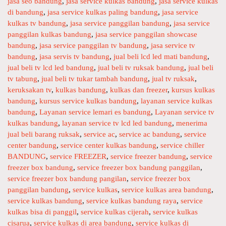
jasa seo bandung
t
,
jasa service kulkas bandung
,
jasa service kulkas
R
di bandung
e
,
jasa service kulkas paling bandung
,
jasa service
d
kulkas tv bandung
g
,
jasa service panggilan bandung
,
jasa service
s
panggilan kulkas bandung
o
,
jasa service panggilan showcase
e
bandung
r
,
jasa service panggilan tv bandung
,
jasa service tv
v
bandung
i
,
jasa servis tv bandung
,
jual beli lcd led mati bandung
,
i
jual beli tv lcd led bandung
e
,
jual beli tv ruksak bandung
,
jual beli
tv tabung
s
,
jual beli tv tukar tambah bandung
,
jual tv ruksak
,
c
keruksakan tv
,
kulkas bandung
,
kulkas dan freezer
,
kursus kulkas
e
bandung
,
kursus service kulkas bandung
,
layanan service kulkas
b
bandung
,
Layanan service lemari es bandung
,
Layanan service tv
a
kulkas bandung
,
layanan service tv lcd led bandung
,
menerima
n
jual beli barang ruksak
,
service ac
,
service ac bandung
,
service
d
center bandung
,
service center kulkas bandung
,
service chiller
u
BANDUNG
,
service FREEZER
,
service freezer bandung
,
service
n
freezer box bandung
,
service freezer box bandung panggilan
,
g
service freezer box bandung pangilan
,
service freezer box
-
panggilan bandung
,
service kulkas
,
service kulkas area bandung
,
S
service kulkas bandung
,
service kulkas bandung raya
,
service
e
kulkas bisa di panggil
,
service kulkas cijerah
,
service kulkas
r
cisarua
,
service kulkas di area bandung
,
service kulkas di