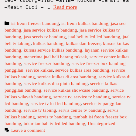
Read more
s
-Mesin Cuci – …
e
r
C
isi freon freezer bandung
,
isi freon kulkas bandung
,
jasa seo
v
bandung
a
,
jasa service kulkas bandung
,
jasa service kulkas tv
i
bandung
t
,
jasa servis tv bandung
,
jual beli tv lcd led bandung
,
jual
c
beli tv tabung
e
,
kulkas bandung
,
kulkas dan freezer
,
kursus kulkas
e
bandung
g
,
kursus service kulkas bandung
,
layanan service kulkas
T
bandung
o
,
menerima jual beli barang ruksak
,
service center kulkas
v
bandung
r
,
service freezer bandung
,
service freezer box bandung
L
panggilan
i
,
service kulkas
,
service kulkas area bandung
,
service
c
kulkas bandung
e
,
service kulkas di area bandung
,
service kulkas di
bandung
s
,
service kulkas dua pintu bandung
,
service kulkas
d
panggilan bandung
,
service kulkas showcase bandung
,
service
L
kulkas wilayah bandung
,
service tv
,
service tv bandung
,
service tv
e
lcd bandung
,
service tv lcd led bandung
,
service tv panggilan
d
bandung
,
service tv tabung
,
servis center tv bandung
,
servis
k
kulkas bandung
,
servis tv bandung
,
tambah isi freon freezer box
u
bandung
,
tukar tambah tv lcd led bandung
,
Uncategorized
l
Leave a comment
k