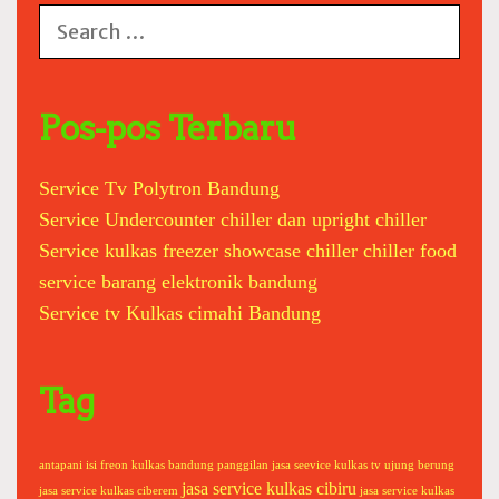
a
S
s
e
e
a
b
r
a
c
Pos-pos Terbaru
n
h
d
f
u
Service Tv Polytron Bandung
o
n
Service Undercounter chiller dan upright chiller
r
g
:
Service kulkas freezer showcase chiller chiller food
service barang elektronik bandung
Service tv Kulkas cimahi Bandung
Tag
antapani
isi freon kulkas bandung panggilan
jasa seevice kulkas tv ujung berung
jasa service kulkas cibiru
jasa service kulkas ciberem
jasa service kulkas