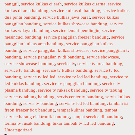
s
panggil
,
service kulkas cijerah
,
service kulkas cisarua
,
service
b
kulkas di area bandung
,
service kulkas di bandung
,
service kulkas
a
dua pintu bandung
,
service kulkas jawa barat
,
service kulkas
n
panggilan bandung
,
service kulkas showcase bandung
,
service
d
kulkas wilayah bandung
,
service lemari pendingin
,
service
u
mesincuci bandung
,
service panggilan freezer bandung
,
service
n
panggilan kulkas area bandung
,
service panggilan kulkas
g
bandung
,
service panggilan kulkas showcase
,
service panggilan tv
bandung
,
service panggilan tv di bandung
,
service showcase
,
service showcase bandung
,
service tv
,
service tv area bandung
,
service tv bandung
,
service tv kulkas bandung
,
service tv lcd
bandung
,
service tv lcd led
,
service tv lcd led bandung
,
service tv
led kuklas bandung
,
service tv panggilan bandung
,
service tv
plasma bandung
,
service tv ruksak bandung
,
service tv tabung
,
service tv tabung bandung
,
servis center tv bandung
,
servis kulkas
bandung
,
servis tv bandung
,
servis tv lcd led bandung
,
tambah isi
freon freezer box bandung
,
tempat kuliner bandung
,
tempat
service barang elektronik bandung
,
tempat service di bandung
,
terima tv rusak bandung
,
tukar tambah tv lcd led bandung
,
Uncategorized