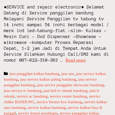
z
●SERVICE and repair electronic● Selamat
e
Datang di Service panggilan bandung
r
Melayani Service Panggilan tv tabung tv
b
14 inchi sampai 54 inchi berbagai model /
o
merk lcd led-tabung-flat -slim- Kulkas –
x
Mesin Cuci – Dvd Dispenser -Showcase -
c
wikrowave -komputer Proses Reparasi
h
Cepat, 1-2 jam Jadi di Tempat.Anda Untuk
i
Service Silahkan Hubungi Call/SMS kami di
l
Read more
S
nomor 087-822-310-383 …
l
E
e
R
r
C
jasa panggilan kulkas bandung
,
jasa seo
,
jasa service kulkas
V
i
bandung
a
,
jasa service kulkas paling bandung
,
jasa service
I
c
panggilan bandung
t
,
jasa service panggilan showcase bandung
,
C
jasa service tv bandung
e
,
jual beli tv ruksak bandung
,
jual tv
e
E
ruksak
g
,
service ac bandung
,
service center bandung
,
service
m
T
chiller BANDUNG
o
,
service freezer box bandung
,
service kulkas
a
V
area bandung
r
,
service kulkas bandung
,
service kulkas bisa di
k
L
panggil
i
,
service lemari pendingin
,
service panggilan kulkas
e