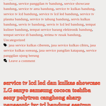
C
bandung
e
,
service panggilan tv bandung
,
service showcase
r
bandung
s
,
service tv area bandung
,
service tv kulkas bandung
,
D
d
service tv lcd bandung
,
service tv lcd led bandung
,
service tv
L
i
plasma bandung
,
service tv tabung bandung
,
servis kulkas
E
s
bandung
,
servis tv bandung
,
servis tv lcd led bandung
,
tempat
D
p
kuliner bandung
,
tempat service barang elektronik bandung
,
K
e
tempat service di bandung
,
terima tv rusak bandung
,
U
n
Uncategorized
L
s
T
jasa service kulkas ciberem
,
jasa service kulkas cibiru
,
jasa
K
e
service kulkas soreang
a
,
jasa service pangilan katapang
,
service
A
r
panggilan ujung berung
g
S
m
s
Leave a comment
S
e
H
s
O
i
W
n
service tv lcd led dan kulkas showcase
C
c
LG sanyo samsung cococa toshiba
A
u
S
sony polytron canghong sharp
c
E
i
panasonic jvc tcl bandung asatron