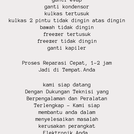
o
ganti kondensor
l
kulkas tertusuk
y
kulkas 2 pintu tidak dingin atas dingin
t
bawah tidak dingin
r
freezer tertusuk
o
freezer tidak dingin
n
ganti kapiler
c
a
Proses Reparasi Cepat, 1-2 jam
n
Jadi di Tempat.Anda
g
h
o
kami siap datang
n
Dengan Dukungan Teknisi yang
g
Berpengalaman dan Peralatan
s
Terlengkap – Kami siap
h
membantu anda dalam
a
menyelesaikan masalah
r
kerusakan perangkat
p
Elektronik Anda.