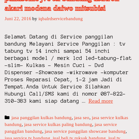
F
p
akari modena daiwo mitsubisi
R
l
E
a
Juni 22, 2016
by
iqbalrdservicebandung
E
s
Z
m
Selamat Datang di Service panggilan
E
a
bandung Melayani Service Panggilan : tv
R
a
tabung tv 14 inchi sampai 54 inchi
B
c
berbagai model / merk lcd led-tabung-flat
O
B
-slim- Kulkas – Mesin Cuci – Dvd
X
a
Dispenser -Showcase -wikrowave -komputer
T
n
Proses Reparasi Cepat, 1-2 jam Jadi di
V
d
Tempat.Anda Untuk Service Silahkan
B
u
Hubungi Call/SMS kami di nomor 087-822-
A
n
Read more
s
310-383 kami siap datang …
N
g
e
D
r
U
C
jasa panggilan kulkas bandung
,
jasa seo
,
jasa service kulkas
v
N
bandung
a
,
jasa service kulkas paling bandung
,
jasa service
i
G
panggilan bandung
t
,
jasa service panggilan showcase bandung
,
c
jasa service tv bandung
e
,
jual beli tv ruksak bandung
,
jual tv