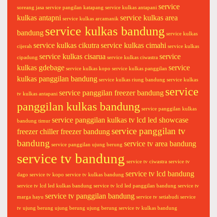
service
soreang
jasa service pangilan katapang
service kulkas antapani
kulkas antapni
service kulkas area
service kulkas arcamanik
service kulkas bandung
bandung
service kulkas
service kulkas cikutra
service kulkas cimahi
cijerah
service kulkas
service kulkas cisarua
service
cipadung
service kulkas ciwastra
kulkas gdebage
service
service kulkas kopo
service kulkas panggilan
kulkas panggilan bandung
service kulkas riung bandung
service kulkas
service
service panggilan freezer bandung
tv kulkas antapani
panggilan kulkas bandung
service panggilan kulkas
service panggilan kulkas tv lcd led showcase
bandung timur
service panggilan tv
freezer chiller freezer bandung
bandung
service tv area bandung
service panggilan ujung berung
service tv bandung
service tv ciwastra
service tv
service tv lcd bandung
dago
service tv kopo
service tv kulkas bandung
service tv lcd led kulkas bandung
service tv lcd led panggilan bandung
service tv
service tv panggilan bandung
marga hayu
service tv setiabudi
service
tv ujung berung
ujung berung
ujung berung service tv kulkas bandung