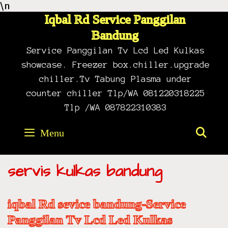
\n
Skip
to
Iqbal Rd Service Panggilan
content
Bandung
Service Panggilan Tv Lcd Led Kulkas
showcase. Freezer box.chiller.upgrade
chiller.Tv Tabung Plasma under
counter chiller Tlp/WA 081220318225
Tlp /WA 087822310383
Menu
SE
servis kulkas bandung
iqbal Rd sevice bandung-Service
Panggilan Tv Lcd Led Kulkas