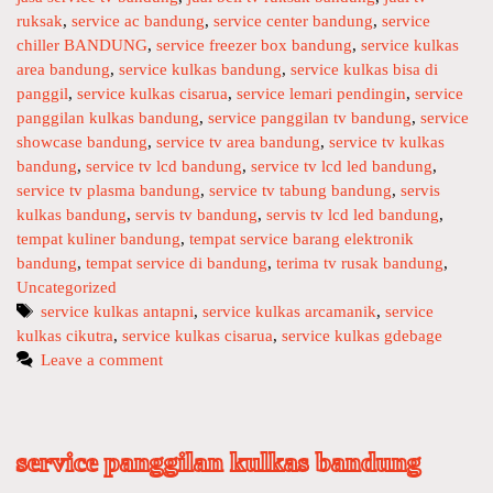
e
ruksak
g
,
service ac bandung
,
service center bandung
,
service
t
chiller BANDUNG
o
,
service freezer box bandung
,
service kulkas
v
area bandung
r
,
service kulkas bandung
,
service kulkas bisa di
l
panggil
i
,
service kulkas cisarua
,
service lemari pendingin
,
service
c
panggilan kulkas bandung
e
,
service panggilan tv bandung
,
service
showcase bandung
s
,
service tv area bandung
,
service tv kulkas
d
bandung
,
service tv lcd bandung
,
service tv lcd led bandung
,
l
service tv plasma bandung
,
service tv tabung bandung
,
servis
e
kulkas bandung
,
servis tv bandung
,
servis tv lcd led bandung
,
d
tempat kuliner bandung
,
tempat service barang elektronik
d
bandung
,
tempat service di bandung
,
terima tv rusak bandung
,
a
Uncategorized
n
T
service kulkas antapni
,
service kulkas arcamanik
,
service
k
kulkas cikutra
a
,
service kulkas cisarua
,
service kulkas gdebage
u
g
Leave a comment
l
s
k
a
s
service panggilan kulkas bandung
s