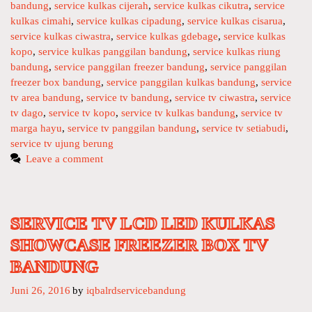
bandung
g
,
service kulkas cijerah
,
service kulkas cikutra
,
service
d
kulkas cimahi
s
,
service kulkas cipadung
,
service kulkas cisarua
,
K
service kulkas ciwastra
,
service kulkas gdebage
,
service kulkas
u
kopo
,
service kulkas panggilan bandung
,
service kulkas riung
l
bandung
,
service panggilan freezer bandung
,
service panggilan
k
freezer box bandung
,
service panggilan kulkas bandung
,
service
a
tv area bandung
,
service tv bandung
,
service tv ciwastra
,
service
s
tv dago
,
service tv kopo
,
service tv kulkas bandung
,
service tv
S
marga hayu
,
service tv panggilan bandung
,
service tv setiabudi
,
h
service tv ujung berung
o
Leave a comment
w
c
a
SERVICE TV LCD LED KULKAS
s
e
SHOWCASE FREEZER BOX TV
F
BANDUNG
r
e
Juni 26, 2016
by
iqbalrdservicebandung
e