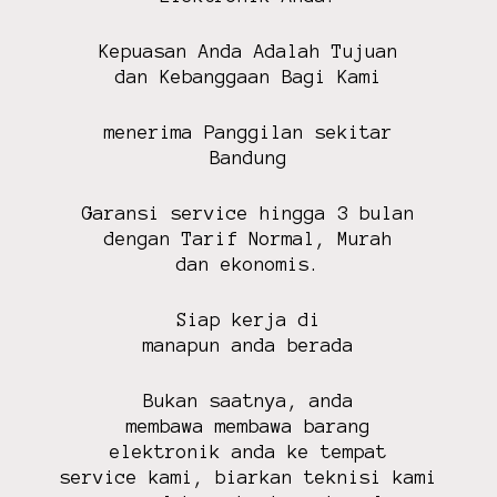
p
a
Kepuasan Anda Adalah Tujuan
n
dan Kebanggaan Bagi Kami
a
s
menerima Panggilan sekitar
o
Bandung
n
i
Garansi service hingga 3 bulan
c
dengan Tarif Normal, Murah
j
dan ekonomis.
v
c
Siap kerja di
t
manapun anda berada
c
l
Bukan saatnya, anda
b
membawa membawa barang
a
elektronik anda ke tempat
n
service kami, biarkan teknisi kami
d