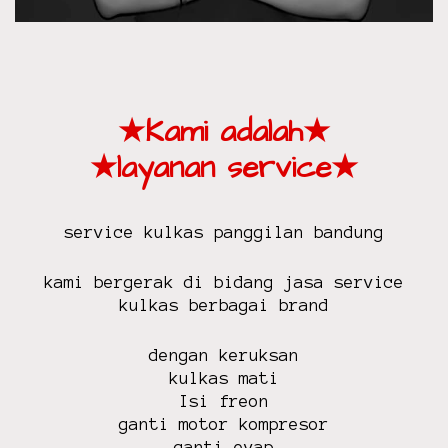
g
c
o
c
o
★Kami adalah★
c
a
★layanan service★
t
o
s
service kulkas panggilan bandung
h
i
kami bergerak di bidang jasa service
b
kulkas berbagai brand
a
s
dengan keruksan
o
kulkas mati
n
Isi freon
y
ganti motor kompresor
p
ganti evap