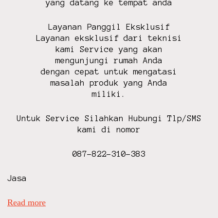
yang datang ke tempat anda
u
n
g
Layanan Panggil Eksklusif
a
Layanan eksklusif dari teknisi
s
kami Service yang akan
a
mengunjungi rumah Anda
t
dengan cepat untuk mengatasi
r
masalah produk yang Anda
o
miliki.
n
a
Untuk Service Silahkan Hubungi Tlp/SMS
k
kami di nomor
a
r
087-822-310-383
i
m
Jasa
o
d
Read more
s
e
e
n